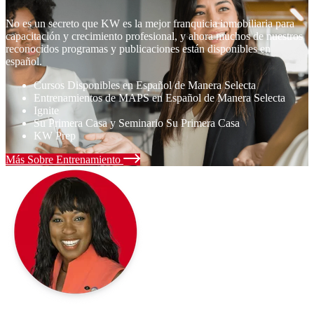
No es un secreto que KW es la mejor franquicia inmobiliaria para
capacitación y crecimiento profesional, y ahora muchos de nuestros
reconocidos programas y publicaciones están disponibles en
español.
Cursos Disponibles en Español de Manera Selecta
Entrenamientos de MAPS en Español de Manera Selecta
Ignite
Su Primera Casa y Seminario Su Primera Casa
KW Prep
Más Sobre Entrenamiento