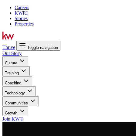
Careers
KWRI
Stories
Properties
Thrive
Toggle navigation
Our Story
Culture
Training
Coaching
Technology
Communities
Growth
Join KW®